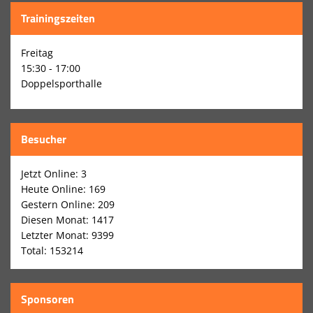
Trainer
Trainingszeiten
Funktionäre
Freitag
Förderverein
15:30 - 17:00
Doppelsporthalle
Spielstätten
Download: Anträge & Formulare
Besucher
Historische Tabellen
Jetzt Online: 3
Heute Online: 169
Gestern Online: 209
Diesen Monat: 1417
Letzter Monat: 9399
Total: 153214
Sponsoren