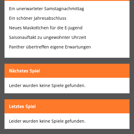
Ein unerwarteter Samstagnachmittag
Sponsoren
Ein schöner Jahresabschluss
Männliche Jugend
Neues Maskottchen für die E-Jugend
Saisonauftakt zu ungewohnter Uhrzeit
Weibliche Jugend
Panther übertreffen eigene Erwartungen
Schiedsrichter
Trainingszeiten
Nächstes Spiel
Fanshop
Leider wurden keine Spiele gefunden.
Heimspielplan
Spielplan
Letztes Spiel
Über uns
Leider wurden keine Spiele gefunden.
Internationaler Panthercup