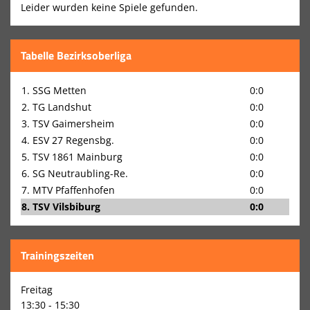
Leider wurden keine Spiele gefunden.
Trainer
Funktionäre
Tabelle Bezirksoberliga
Förderverein
1. SSG Metten
0:0
Spielstätten
2. TG Landshut
0:0
3. TSV Gaimersheim
0:0
Download: Anträge & Formulare
4. ESV 27 Regensbg.
0:0
Historische Tabellen
5. TSV 1861 Mainburg
0:0
6. SG Neutraubling-Re.
0:0
7. MTV Pfaffenhofen
0:0
8. TSV Vilsbiburg
0:0
Trainingszeiten
Freitag
13:30 - 15:30