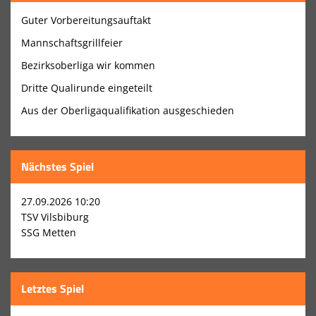
Guter Vorbereitungsauftakt
Sponsoren
Mannschaftsgrillfeier
Männliche Jugend
Bezirksoberliga wir kommen
Dritte Qualirunde eingeteilt
Weibliche Jugend
Aus der Oberligaqualifikation ausgeschieden
Schiedsrichter
Trainingszeiten
Nächstes Spiel
Fanshop
27.09.2026 10:20
Heimspielplan
TSV Vilsbiburg
SSG Metten
Spielplan
Über uns
Letztes Spiel
Internationaler Panthercup